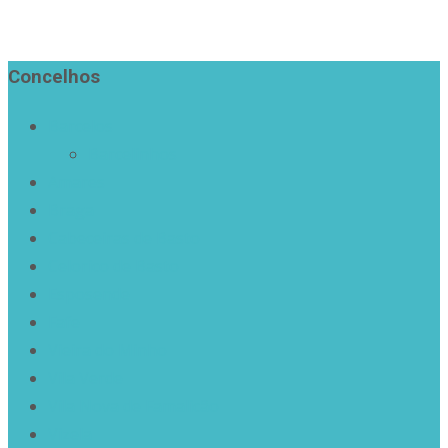
Concelhos
Barcelos
Barcelinhos
Amares
Braga
Cabeceiras de Basto
Celorico de Basto
Esposende
Fafe
Vieira do Minho
Vila Verde
Vila Nova de Famalicão
Vizela