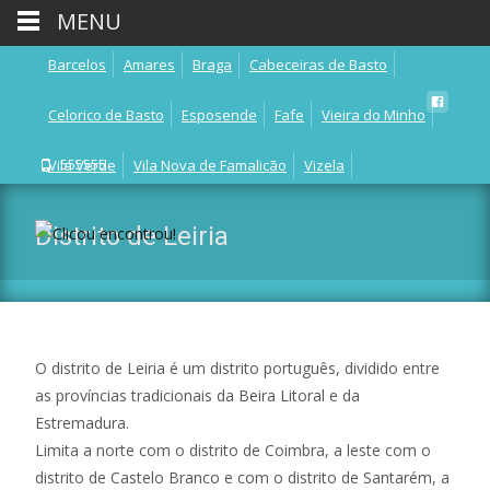
MENU
Barcelos
Amares
Braga
Cabeceiras de Basto
Celorico de Basto
Esposende
Fafe
Vieira do Minho
Vila Verde
555555
Vila Nova de Famalicão
Vizela
Póvoa de Lanhoso
Terras de Bouro
Distrito de Leiria
O distrito de Leiria é um distrito português, dividido entre
as províncias tradicionais da Beira Litoral e da
Estremadura.
Limita a norte com o distrito de Coimbra, a leste com o
distrito de Castelo Branco e com o distrito de Santarém, a